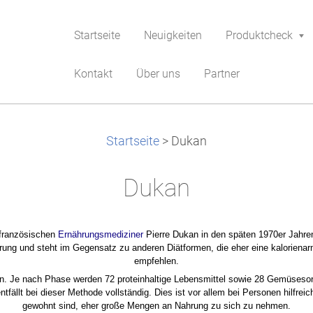
Startseite
Neuigkeiten
Produktcheck
Kontakt
Über uns
Partner
Startseite
>
Dukan
Dukan
 französischen
Ernährungsmediziner
Pierre Dukan in den späten 1970er Jahren
ung und steht im Gegensatz zu anderen Diätformen, die eher eine kalorienar
empfehlen.
en. Je nach Phase werden 72 proteinhaltige Lebensmittel sowie 28 Gemüsesor
tfällt bei dieser Methode vollständig. Dies ist vor allem bei Personen hilfreic
gewohnt sind, eher große Mengen an Nahrung zu sich zu nehmen.